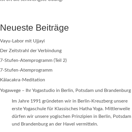
Neueste Beiträge
Vayu-Labor mit Ujjayi
Der Zeitstrahl der Verbindung
7-Stufen-Atemprogramm (Teil 2)
7-Stufen-Atemprogramm
Kālacakra-Meditation
Yogawege – Ihr Yogastudio in Berlin, Potsdam und Brandenburg
Im Jahre 1991 gründeten wir in Berlin-Kreuzberg unsere
erste Yogaschule für Klassisches Hatha Yoga. Mittlerweile
dürfen wir unsere yogischen Prinzipien in Berlin, Potsdam
und Brandenburg an der Havel vermitteln.