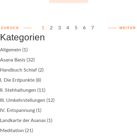
1
2
3
4
5
6
7
ZURÜCK
WEITER
Kategorien
Allgemein
(1)
Asana Basis
(32)
Handbuch Schlaf
(2)
I. Die Erdpunkte
(8)
II. Stehhaltungen
(11)
III. Umkehrstellungen
(12)
IV. Entspannung
(1)
Landkarte der Asanas
(1)
Meditation
(21)