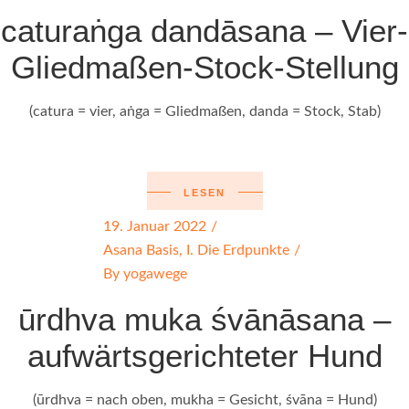
caturaṅga dandāsana – Vier-
Gliedmaßen-Stock-Stellung
(catura = vier, aṅga = Gliedmaßen, danda = Stock, Stab)
LESEN
19. Januar 2022
Asana Basis
,
I. Die Erdpunkte
By
yogawege
ūrdhva muka śvānāsana –
aufwärtsgerichteter Hund
(ūrdhva = nach oben, mukha = Gesicht, śvāna = Hund)