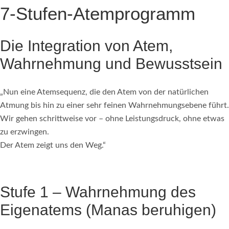
7-Stufen-Atemprogramm
Die Integration von Atem,
Wahrnehmung und Bewusstsein
„Nun eine Atemsequenz, die den Atem von der natürlichen
Atmung bis hin zu einer sehr feinen Wahrnehmungsebene führt.
Wir gehen schrittweise vor – ohne Leistungsdruck, ohne etwas
zu erzwingen.
Der Atem zeigt uns den Weg.“
Stufe 1 – Wahrnehmung des
Eigenatems (Manas beruhigen)