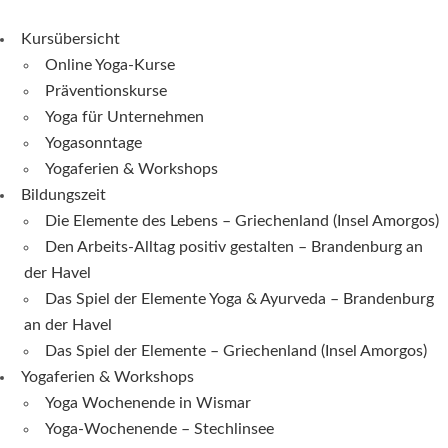
Kursübersicht
Online Yoga-Kurse
Präventionskurse
Yoga für Unternehmen
Yogasonntage
Yogaferien & Workshops
Bildungszeit
Die Elemente des Lebens – Griechenland (Insel Amorgos)
Den Arbeits-Alltag positiv gestalten – Brandenburg an
der Havel
Das Spiel der Elemente Yoga & Ayurveda – Brandenburg
an der Havel
Das Spiel der Elemente – Griechenland (Insel Amorgos)
Yogaferien & Workshops
Yoga Wochenende in Wismar
Yoga-Wochenende – Stechlinsee