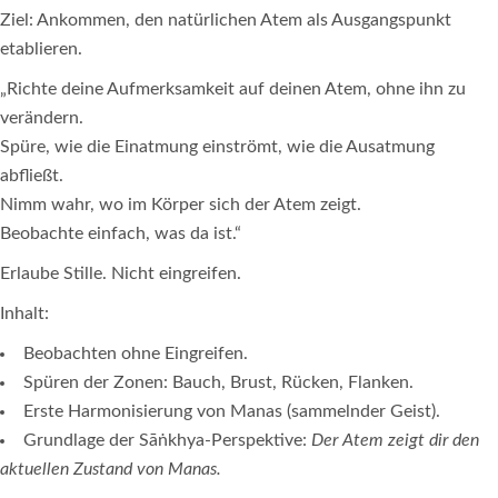
Ziel: Ankommen, den natürlichen Atem als Ausgangspunkt
etablieren.
„Richte deine Aufmerksamkeit auf deinen Atem, ohne ihn zu
verändern.
Spüre, wie die Einatmung einströmt, wie die Ausatmung
abfließt.
Nimm wahr, wo im Körper sich der Atem zeigt.
Beobachte einfach, was da ist.“
Erlaube Stille. Nicht eingreifen.
Inhalt:
Beobachten ohne Eingreifen.
Spüren der Zonen: Bauch, Brust, Rücken, Flanken.
Erste Harmonisierung von Manas (sammelnder Geist).
Grundlage der Sāṅkhya-Perspektive:
Der Atem zeigt dir den
aktuellen Zustand von Manas.