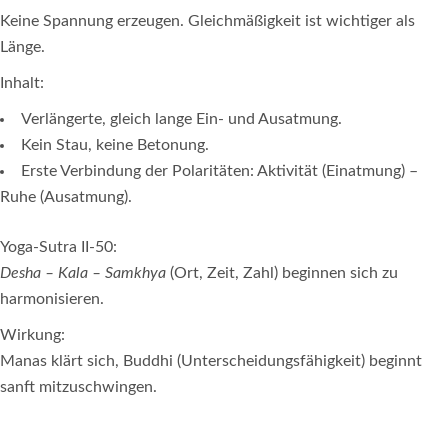
Keine Spannung erzeugen. Gleichmäßigkeit ist wichtiger als
Länge.
Inhalt:
Verlängerte, gleich lange Ein- und Ausatmung.
Kein Stau, keine Betonung.
Erste Verbindung der Polaritäten: Aktivität (Einatmung) –
Ruhe (Ausatmung).
Yoga-Sutra II-50:
Desha – Kala – Samkhya
(Ort, Zeit, Zahl) beginnen sich zu
harmonisieren.
Wirkung:
Manas klärt sich, Buddhi (Unterscheidungsfähigkeit) beginnt
sanft mitzuschwingen.