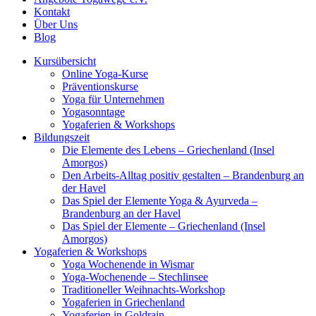
Kontakt
Über Uns
Blog
Kursübersicht
Online Yoga-Kurse
Präventionskurse
Yoga für Unternehmen
Yogasonntage
Yogaferien & Workshops
Bildungszeit
Die Elemente des Lebens – Griechenland (Insel
Amorgos)
Den Arbeits-Alltag positiv gestalten – Brandenburg an
der Havel
Das Spiel der Elemente Yoga & Ayurveda –
Brandenburg an der Havel
Das Spiel der Elemente – Griechenland (Insel
Amorgos)
Yogaferien & Workshops
Yoga Wochenende in Wismar
Yoga-Wochenende – Stechlinsee
Traditioneller Weihnachts-Workshop
Yogaferien in Griechenland
Yogaferien in Goldrain