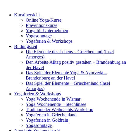
Kursübersicht
Online Yoga-Kurse
Präventionskurse
Yoga für Unternehmen
Yogasonntage
Yogaferien & Workshops
Bildungszeit
Die Elemente des Lebens – Griechenland (Insel
Amorgos)
Den Arbeits-Alltag positiv gestalten – Brandenburg an
der Havel
Das Spiel der Elemente Yoga & Ayurveda –
Brandenburg an der Havel
Das Spiel der Elemente – Griechenland (Insel
Amorgos)
Yogaferien & Workshops
Yoga Wochenende in Wismar
Yoga-Wochenende – Stechlinsee
Traditioneller Weihnachts-Workshop
Yogaferien in Griechenland
Yogaferien in Goldrain
Yogasonntage
Angebote Yogawege e.V.