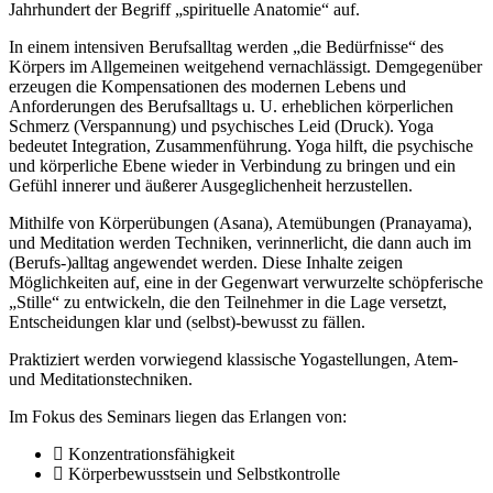
Jahrhundert der Begriff „spirituelle Anatomie“ auf.
In einem intensiven Berufsalltag werden „die Bedürfnisse“ des
Körpers im Allgemeinen weitgehend vernachlässigt. Demgegenüber
erzeugen die Kompensationen des modernen Lebens und
Anforderungen des Berufsalltags u. U. erheblichen körperlichen
Schmerz (Verspannung) und psychisches Leid (Druck). Yoga
bedeutet Integration, Zusammenführung. Yoga hilft, die psychische
und körperliche Ebene wieder in Verbindung zu bringen und ein
Gefühl innerer und äußerer Ausgeglichenheit herzustellen.
Mithilfe von Körperübungen (Asana), Atemübungen (Pranayama),
und Meditation werden Techniken, verinnerlicht, die dann auch im
(Berufs-)alltag angewendet werden. Diese Inhalte zeigen
Möglichkeiten auf, eine in der Gegenwart verwurzelte schöpferische
„Stille“ zu entwickeln, die den Teilnehmer in die Lage versetzt,
Entscheidungen klar und (selbst)-bewusst zu fällen.
Praktiziert werden vorwiegend klassische Yogastellungen, Atem-
und Meditationstechniken.
Im Fokus des Seminars liegen das Erlangen von:
Konzentrationsfähigkeit
Körperbewusstsein und Selbstkontrolle