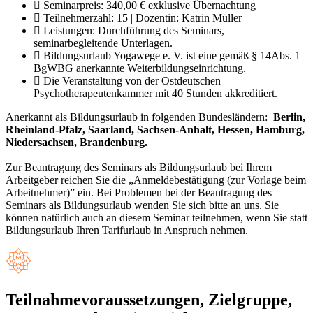
Seminarpreis: 340,00 € exklusive Übernachtung
Teilnehmerzahl: 15 | Dozentin: Katrin Müller
Leistungen: Durchführung des Seminars,
seminarbegleitende Unterlagen.
Bildungsurlaub Yogawege e. V. ist eine gemäß § 14Abs. 1
BgWBG anerkannte Weiterbildungseinrichtung.
Die Veranstaltung von der Ostdeutschen
Psychotherapeutenkammer mit 40 Stunden akkreditiert.
Anerkannt als Bildungsurlaub in folgenden Bundesländern:
Berlin,
Rheinland-Pfalz, Saarland, Sachsen-Anhalt, Hessen, Hamburg,
Niedersachsen, Brandenburg.
Zur Beantragung des Seminars als Bildungsurlaub bei Ihrem
Arbeitgeber reichen Sie die „Anmeldebestätigung (zur Vorlage beim
Arbeitnehmer)” ein. Bei Problemen bei der Beantragung des
Seminars als Bildungsurlaub wenden Sie sich bitte an uns. Sie
können natürlich auch an diesem Seminar teilnehmen, wenn Sie statt
Bildungsurlaub Ihren Tarifurlaub in Anspruch nehmen.
Teilnahmevoraussetzungen, Zielgruppe,