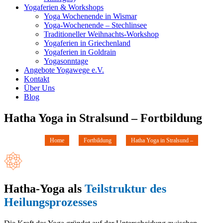
Yogaferien & Workshops
Yoga Wochenende in Wismar
Yoga-Wochenende – Stechlinsee
Traditioneller Weihnachts-Workshop
Yogaferien in Griechenland
Yogaferien in Goldrain
Yogasonntage
Angebote Yogawege e.V.
Kontakt
Über Uns
Blog
Hatha Yoga in Stralsund – Fortbildung
Home
»
Fortbildung
»
Hatha Yoga in Stralsund –
Hatha-Yoga als
Teilstruktur
des
Heilungsprozesses