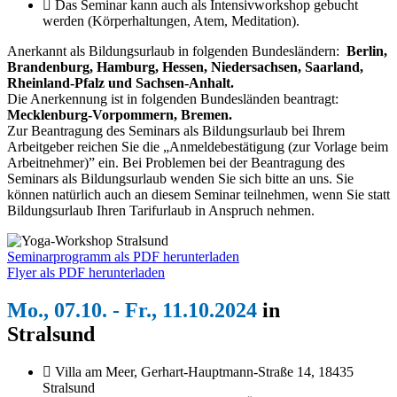
Das Seminar kann auch als Intensivworkshop gebucht
werden (Körperhaltungen, Atem, Meditation).
Anerkannt als Bildungsurlaub in folgenden Bundesländern:
Berlin,
Brandenburg, Hamburg, Hessen, Niedersachsen, Saarland,
Rheinland-Pfalz und Sachsen-Anhalt.
Die Anerkennung ist in folgenden Bundesländen beantragt:
Mecklenburg-Vorpommern, Bremen.
Zur Beantragung des Seminars als Bildungsurlaub bei Ihrem
Arbeitgeber reichen Sie die „Anmeldebestätigung (zur Vorlage beim
Arbeitnehmer)” ein. Bei Problemen bei der Beantragung des
Seminars als Bildungsurlaub wenden Sie sich bitte an uns. Sie
können natürlich auch an diesem Seminar teilnehmen, wenn Sie statt
Bildungsurlaub Ihren Tarifurlaub in Anspruch nehmen.
Seminarprogramm als PDF herunterladen
Flyer als PDF herunterladen
Mo.,
07.10.
-
Fr.,
11.10.2024
in
Stralsund
Villa am Meer, Gerhart-Hauptmann-Straße 14, 18435
Stralsund