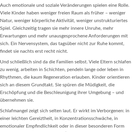
Auch emotionale und soziale Veränderungen spielen eine Rolle.
Viele Kinder haben weniger freien Raum als früher – weniger
Natur, weniger körperliche Aktivität, weniger unstrukturiertes
Spiel. Gleichzeitig tragen sie mehr innere Unruhe, mehr
Erwartungen und mehr unausgesprochene Anforderungen mit
sich. Ein Nervensystem, das tagsüber nicht zur Ruhe kommt,
findet sie nachts erst recht nicht.
Und schließlich sind da die Familien selbst. Viele Eltern schlafen
zu wenig, arbeiten in Schichten, pendeln lange oder leben in
Rhythmen, die kaum Regeneration erlauben. Kinder orientieren
sich an diesem Grundtakt. Sie spüren die Müdigkeit, die
Erschöpfung und die Beschleunigung ihrer Umgebung – und
übernehmen sie.
Schlafmangel zeigt sich selten laut. Er wirkt im Verborgenen: in
einer leichten Gereiztheit, in Konzentrationsschwäche, in
emotionaler Empfindlichkeit oder in dieser besonderen Form