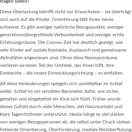
tragen sollen?
Diese Überlastung betrifft nicht nur Erwachsene – sie überträgt
sich auch auf die Kinder. Orientierung fällt ihnen heute
schwerer. Es gibt weniger natürliche Bezugspunkte, weniger
generationsübergreifende Verbundenheit und weniger echte
Erfahrungsräume. Die Corona-Zeit hat deutlich gezeigt, wie
sehr Kinder auf soziale Kontakte, Austausch und gemeinsame
Aktivitäten angewiesen sind. Ohne diese Resonanzräume
verlieren sie einen Teil des Umfelds, das ihnen hilft, ihre
Entelechie – die innere Entwicklungsrichtung – zu entfalten.
All diese Veränderungen spiegeln sich unmittelbar im Schlaf
wider. Schlaf ist ein sensibles Barometer dafür, wie sicher,
gehalten und eingebettet ein Kind sich fühlt. Früher wurde
dieses Gefühl durch viele Menschen, viel Naturkontakt und
klare Tagesrhythmen unterstützt. Heute hängt es viel stärker
von wenigen Bezugspersonen ab, die selbst unter Druck stehen.
Fehlende Orientierung, Überforderung, mediale Reizüberflutung