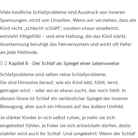
Viele kindliche Schlafprobleme sind Ausdruck von inneren
Spannungen, nicht von Unwillen. Wenn wir verstehen, dass ein
Kind nicht „schlecht schläft“, sondern
etwas verarbeitet
,
entsteht Mitgefühl – und eine Haltung, die das Kind stärkt.
Anerkennung beruhigt das Nervensystem und wirkt oft tiefer
als jede Methode.
Kapitel 8 - Der Schlaf als Spiegel einer Lebensweise
Schlafprobleme sind selten reine Schlafprobleme.
Sie sind Hinweise darauf, wie ein Kind lebt, fühlt, lernt,
getragen wird – oder wo es etwas sucht, das noch fehlt. In
diesem Sinne ist Schlaf ein verlässlicher Spiegel der inneren
Bewegung, aber auch ein Hinweis auf das äußere Umfeld.
Je stärker Kinder in sich selbst ruhen, je mehr sie sich
eingebettet fühlen, je freier sie sich entwickeln dürfen, desto
stabiler wird auch ihr Schlaf. Und umgekehrt: Wenn der Schlaf