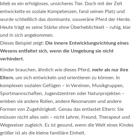
blieb es ein erfolgloses, unsicheres Tier. Doch mit der Zeit
entwickelte es soziale Kompetenzen, fand seinen Platz und
wurde schließlich das dominante, souveräne Pferd der Herde.
Heute trägt es seine Stärke ohne Überheblichkeit – ruhig, klar
und in sich angekommen.
Dieses Beispiel zeigt:
Die innere Entwicklungsrichtung eines
Wesens entfaltet sich, wenn die Umgebung sie nicht
verhindert.
Kinder brauchen, ähnlich wie dieses Pferd,
mehr als nur ihre
Eltern
, um sich entwickeln und orientieren zu können. In
komplexen sozialen Gefügen – in Vereinen, Musikgruppen,
Sportmannschaften, Jugendzentren oder Naturprojekten –
erleben sie andere Rollen, andere Resonanzen und andere
Formen von Zugehörigkeit. Genau das entlastet Eltern: Sie
müssen nicht alles sein – nicht Lehrer, Freund, Therapeut und
Wegweiser zugleich. Es ist gesund, wenn die Welt eines Kindes
größer ist als die kleine familiäre Einheit.