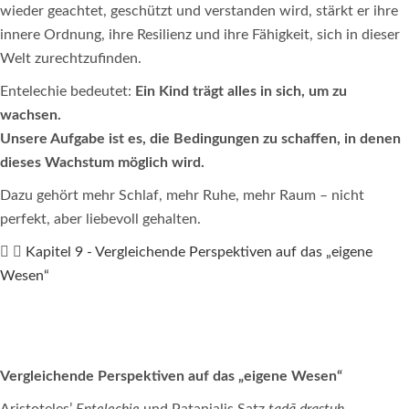
wieder geachtet, geschützt und verstanden wird, stärkt er ihre
innere Ordnung, ihre Resilienz und ihre Fähigkeit, sich in dieser
Welt zurechtzufinden.
Entelechie bedeutet:
Ein Kind trägt alles in sich, um zu
wachsen.
Unsere Aufgabe ist es, die Bedingungen zu schaffen, in denen
dieses Wachstum möglich wird.
Dazu gehört mehr Schlaf, mehr Ruhe, mehr Raum – nicht
perfekt, aber liebevoll gehalten.
Kapitel 9 - Vergleichende Perspektiven auf das „eigene
Wesen“
Vergleichende Perspektiven auf das „eigene Wesen“
Aristoteles’
Entelechie
und Patanjalis Satz
tadā draṣṭuḥ