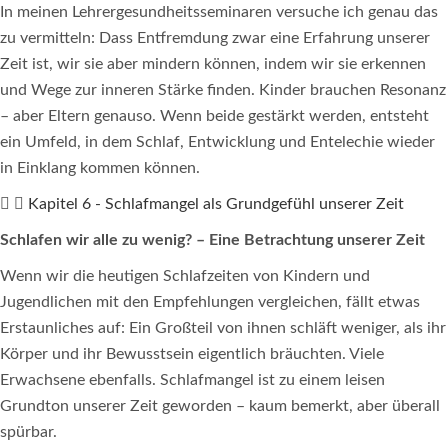
In meinen Lehrergesundheitsseminaren versuche ich genau das
zu vermitteln: Dass Entfremdung zwar eine Erfahrung unserer
Zeit ist, wir sie aber mindern können, indem wir sie erkennen
und Wege zur inneren Stärke finden. Kinder brauchen Resonanz
– aber Eltern genauso. Wenn beide gestärkt werden, entsteht
ein Umfeld, in dem Schlaf, Entwicklung und Entelechie wieder
in Einklang kommen können.
Kapitel 6 - Schlafmangel als Grundgefühl unserer Zeit
Schlafen wir alle zu wenig? – Eine Betrachtung unserer Zeit
Wenn wir die heutigen Schlafzeiten von Kindern und
Jugendlichen mit den Empfehlungen vergleichen, fällt etwas
Erstaunliches auf: Ein Großteil von ihnen schläft weniger, als ihr
Körper und ihr Bewusstsein eigentlich bräuchten. Viele
Erwachsene ebenfalls. Schlafmangel ist zu einem leisen
Grundton unserer Zeit geworden – kaum bemerkt, aber überall
spürbar.