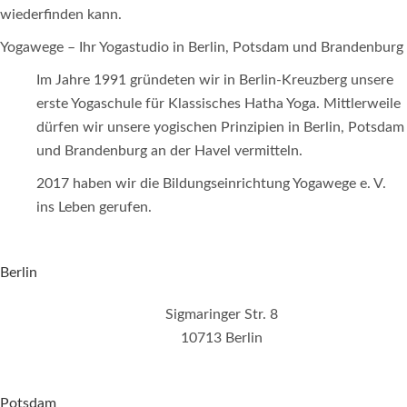
wiederfinden kann.
Yogawege – Ihr Yogastudio in Berlin, Potsdam und Brandenburg
Im Jahre 1991 gründeten wir in Berlin-Kreuzberg unsere
erste Yogaschule für Klassisches Hatha Yoga. Mittlerweile
dürfen wir unsere yogischen Prinzipien in Berlin, Potsdam
und Brandenburg an der Havel vermitteln.
2017 haben wir die Bildungseinrichtung Yogawege e. V.
ins Leben gerufen.
Berlin
Sigmaringer Str. 8
10713 Berlin
Potsdam