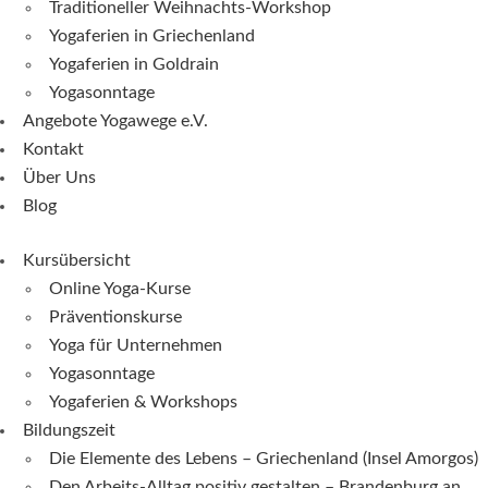
Traditioneller Weihnachts-Workshop
Yogaferien in Griechenland
Yogaferien in Goldrain
Yogasonntage
Angebote Yogawege e.V.
Kontakt
Über Uns
Blog
Kursübersicht
Online Yoga-Kurse
Präventionskurse
Yoga für Unternehmen
Yogasonntage
Yogaferien & Workshops
Bildungszeit
Die Elemente des Lebens – Griechenland (Insel Amorgos)
Den Arbeits-Alltag positiv gestalten – Brandenburg an