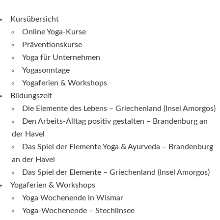
Kursübersicht
Online Yoga-Kurse
Präventionskurse
Yoga für Unternehmen
Yogasonntage
Yogaferien & Workshops
Bildungszeit
Die Elemente des Lebens – Griechenland (Insel Amorgos)
Den Arbeits-Alltag positiv gestalten – Brandenburg an
der Havel
Das Spiel der Elemente Yoga & Ayurveda – Brandenburg
an der Havel
Das Spiel der Elemente – Griechenland (Insel Amorgos)
Yogaferien & Workshops
Yoga Wochenende in Wismar
Yoga-Wochenende – Stechlinsee