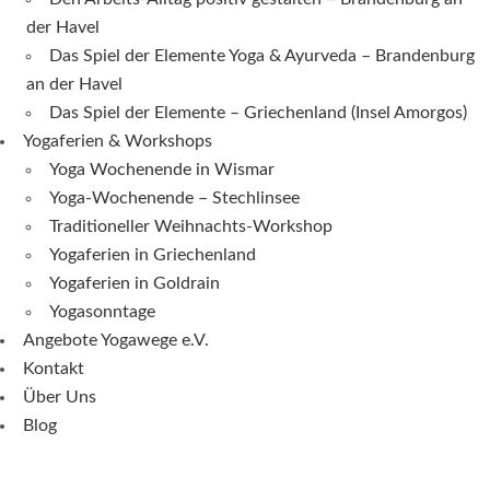
der Havel
Das Spiel der Elemente Yoga & Ayurveda – Brandenburg
an der Havel
Das Spiel der Elemente – Griechenland (Insel Amorgos)
Yogaferien & Workshops
Yoga Wochenende in Wismar
Yoga-Wochenende – Stechlinsee
Traditioneller Weihnachts-Workshop
Yogaferien in Griechenland
Yogaferien in Goldrain
Yogasonntage
Angebote Yogawege e.V.
Kontakt
Über Uns
Blog