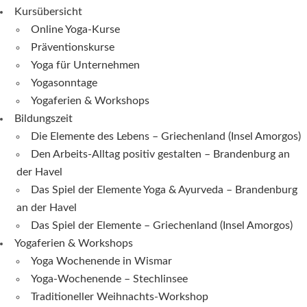
Kursübersicht
Online Yoga-Kurse
Präventionskurse
Yoga für Unternehmen
Yogasonntage
Yogaferien & Workshops
Bildungszeit
Die Elemente des Lebens – Griechenland (Insel Amorgos)
Den Arbeits-Alltag positiv gestalten – Brandenburg an
der Havel
Das Spiel der Elemente Yoga & Ayurveda – Brandenburg
an der Havel
Das Spiel der Elemente – Griechenland (Insel Amorgos)
Yogaferien & Workshops
Yoga Wochenende in Wismar
Yoga-Wochenende – Stechlinsee
Traditioneller Weihnachts-Workshop