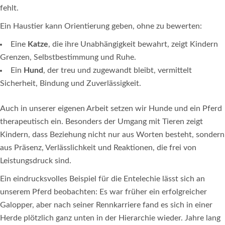
fehlt.
Ein Haustier kann Orientierung geben, ohne zu bewerten:
Eine
Katze
, die ihre Unabhängigkeit bewahrt, zeigt Kindern
Grenzen, Selbstbestimmung und Ruhe.
Ein
Hund
, der treu und zugewandt bleibt, vermittelt
Sicherheit, Bindung und Zuverlässigkeit.
Auch in unserer eigenen Arbeit setzen wir Hunde und ein Pferd
therapeutisch ein. Besonders der Umgang mit Tieren zeigt
Kindern, dass Beziehung nicht nur aus Worten besteht, sondern
aus Präsenz, Verlässlichkeit und Reaktionen, die frei von
Leistungsdruck sind.
Ein eindrucksvolles Beispiel für die Entelechie lässt sich an
unserem Pferd beobachten: Es war früher ein erfolgreicher
Galopper, aber nach seiner Rennkarriere fand es sich in einer
Herde plötzlich ganz unten in der Hierarchie wieder. Jahre lang