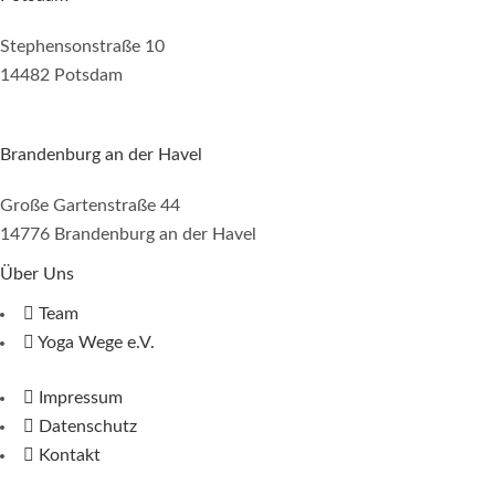
Stephensonstraße 10
14482 Potsdam
Brandenburg an der Havel
Große Gartenstraße 44
14776 Brandenburg an der Havel
Über Uns
Team
Yoga Wege e.V.
Impressum
Datenschutz
Kontakt