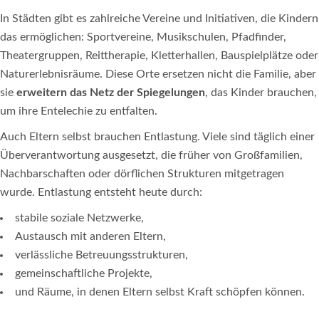
In Städten gibt es zahlreiche Vereine und Initiativen, die Kindern
das ermöglichen: Sportvereine, Musikschulen, Pfadfinder,
Theatergruppen, Reittherapie, Kletterhallen, Bauspielplätze oder
Naturerlebnisräume. Diese Orte ersetzen nicht die Familie, aber
sie
erweitern das Netz der Spiegelungen
, das Kinder brauchen,
um ihre Entelechie zu entfalten.
Auch Eltern selbst brauchen Entlastung. Viele sind täglich einer
Überverantwortung ausgesetzt, die früher von Großfamilien,
Nachbarschaften oder dörflichen Strukturen mitgetragen
wurde. Entlastung entsteht heute durch:
stabile soziale Netzwerke,
Austausch mit anderen Eltern,
verlässliche Betreuungsstrukturen,
gemeinschaftliche Projekte,
und Räume, in denen Eltern selbst Kraft schöpfen können.