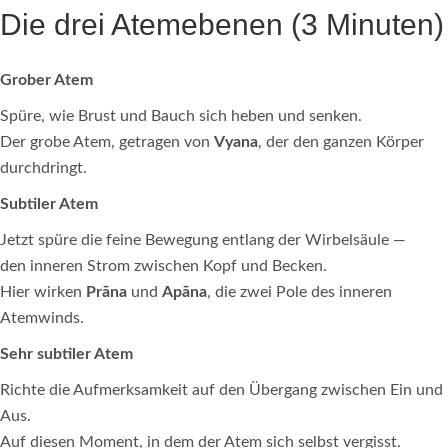
Die drei Atemebenen (3 Minuten)
Grober Atem
Spüre, wie Brust und Bauch sich heben und senken.
Der grobe Atem, getragen von
Vyana
, der den ganzen Körper
durchdringt.
Subtiler Atem
Jetzt spüre die feine Bewegung entlang der Wirbelsäule —
den inneren Strom zwischen Kopf und Becken.
Hier wirken
Prāna
und
Apāna
, die zwei Pole des inneren
Atemwinds.
Sehr subtiler Atem
Richte die Aufmerksamkeit auf den Übergang zwischen Ein und
Aus.
Auf diesen Moment, in dem der Atem sich selbst vergisst.