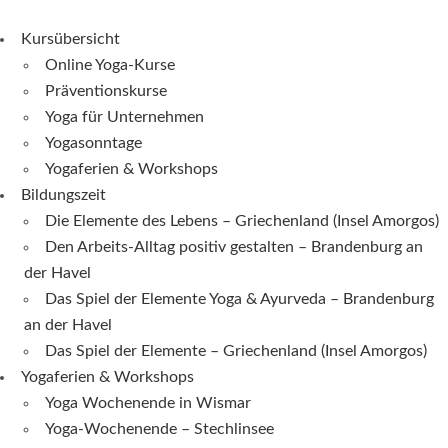
Kursübersicht
Online Yoga-Kurse
Präventionskurse
Yoga für Unternehmen
Yogasonntage
Yogaferien & Workshops
Bildungszeit
Die Elemente des Lebens – Griechenland (Insel Amorgos)
Den Arbeits-Alltag positiv gestalten – Brandenburg an
der Havel
Das Spiel der Elemente Yoga & Ayurveda – Brandenburg
an der Havel
Das Spiel der Elemente – Griechenland (Insel Amorgos)
Yogaferien & Workshops
Yoga Wochenende in Wismar
Yoga-Wochenende – Stechlinsee