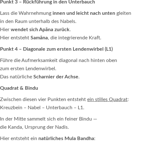
Punkt 3 – Rückführung in den Unterbauch
Lass die Wahrnehmung
innen und leicht nach unten
gleiten
in den Raum unterhalb des Nabels.
Hier
wendet sich Apāna zurück
.
Hier entsteht
Samāna
, die integrierende Kraft.
Punkt 4 – Diagonale zum ersten Lendenwirbel (L1)
Führe die Aufmerksamkeit diagonal nach hinten oben
zum ersten Lendenwirbel.
Das natürliche
Scharnier der Achse
.
Quadrat & Bindu
Zwischen diesen vier Punkten entsteht
ein stilles Quadrat
:
Kreuzbein – Nabel – Unterbauch – L1.
In der Mitte sammelt sich ein feiner Bindu —
die Kanda, Ursprung der Nadis.
Hier entsteht ein
natürliches Mula Bandha
: