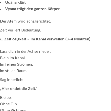
Udāna klärt
Vyana trägt den ganzen Körper
Der Atem wird achsgerichtet.
Zeit verliert Bedeutung.
Zeitlosigkeit – Im Kanal verweilen (3–4 Minuten)
Lass dich in der Achse nieder.
Bleib im Kanal.
Im feinen Strömen.
Im stillen Raum.
Sag innerlich:
„Hier endet die Zeit.“
Bleibe.
Ohne Tun.
Ohne Richtung.