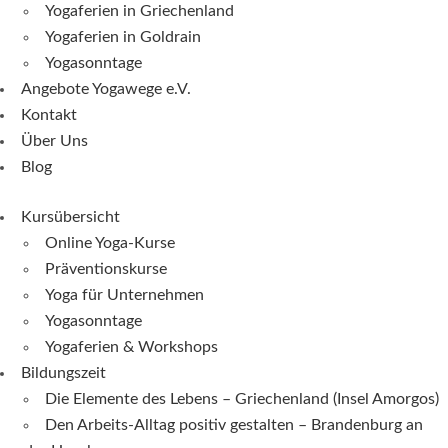
Yogaferien in Griechenland
Yogaferien in Goldrain
Yogasonntage
Angebote Yogawege e.V.
Kontakt
Über Uns
Blog
Kursübersicht
Online Yoga-Kurse
Präventionskurse
Yoga für Unternehmen
Yogasonntage
Yogaferien & Workshops
Bildungszeit
Die Elemente des Lebens – Griechenland (Insel Amorgos)
Den Arbeits-Alltag positiv gestalten – Brandenburg an