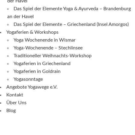
der Havel
Das Spiel der Elemente Yoga & Ayurveda – Brandenburg
an der Havel
Das Spiel der Elemente – Griechenland (Insel Amorgos)
Yogaferien & Workshops
Yoga Wochenende in Wismar
Yoga-Wochenende – Stechlinsee
Traditioneller Weihnachts-Workshop
Yogaferien in Griechenland
Yogaferien in Goldrain
Yogasonntage
Angebote Yogawege e.V.
Kontakt
Über Uns
Blog