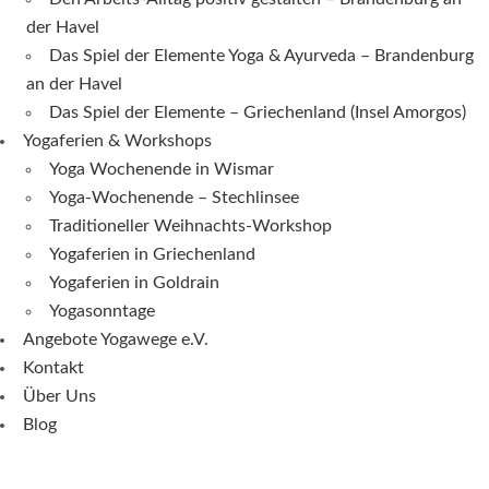
der Havel
Das Spiel der Elemente Yoga & Ayurveda – Brandenburg
an der Havel
Das Spiel der Elemente – Griechenland (Insel Amorgos)
Yogaferien & Workshops
Yoga Wochenende in Wismar
Yoga-Wochenende – Stechlinsee
Traditioneller Weihnachts-Workshop
Yogaferien in Griechenland
Yogaferien in Goldrain
Yogasonntage
Angebote Yogawege e.V.
Kontakt
Über Uns
Blog