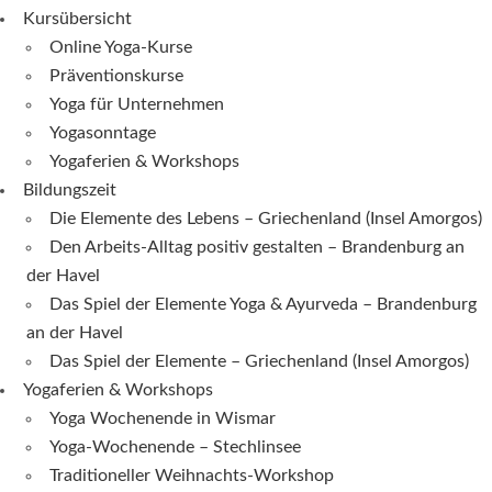
Kursübersicht
Online Yoga-Kurse
Präventionskurse
Yoga für Unternehmen
Yogasonntage
Yogaferien & Workshops
Bildungszeit
Die Elemente des Lebens – Griechenland (Insel Amorgos)
Den Arbeits-Alltag positiv gestalten – Brandenburg an
der Havel
Das Spiel der Elemente Yoga & Ayurveda – Brandenburg
an der Havel
Das Spiel der Elemente – Griechenland (Insel Amorgos)
Yogaferien & Workshops
Yoga Wochenende in Wismar
Yoga-Wochenende – Stechlinsee
Traditioneller Weihnachts-Workshop