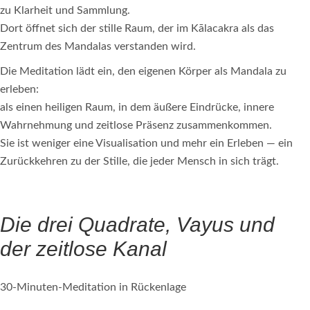
zu Klarheit und Sammlung.
Dort öffnet sich der stille Raum, der im Kālacakra als das
Zentrum des Mandalas verstanden wird.
Die Meditation lädt ein, den eigenen Körper als Mandala zu
erleben:
als einen heiligen Raum, in dem äußere Eindrücke, innere
Wahrnehmung und zeitlose Präsenz zusammenkommen.
Sie ist weniger eine Visualisation und mehr ein Erleben — ein
Zurückkehren zu der Stille, die jeder Mensch in sich trägt.
Die drei Quadrate, Vayus und
der zeitlose Kanal
30-Minuten-Meditation in Rückenlage